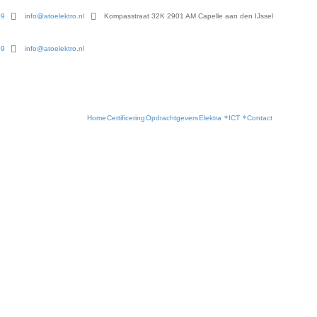
09
info@atoelektro.nl
Kompasstraat 32K 2901 AM Capelle aan den IJssel
09
info@atoelektro.nl
Home
Certificering
Opdrachtgevers
Elektra
ICT
Contact