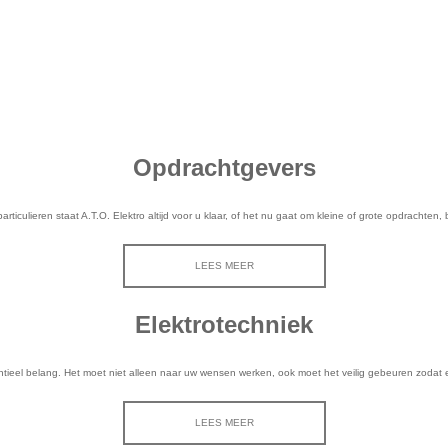
Opdrachtgevers
articulieren staat A.T.O. Elektro altijd voor u klaar, of het nu gaat om kleine of grote opdrachten, b
LEES MEER
Elektrotechniek
entieel belang. Het moet niet alleen naar uw wensen werken, ook moet het veilig gebeuren zodat 
LEES MEER