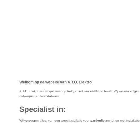
Welkom op de website van A.T.O. Elektro
A.T.O. Elektro is úw specialist op het gebied van elektrotechniek. Wij werken volge
ontwerpen en te installeren.
Specialist in:
Wij verzorgen alles, van een wooninstallatie voor
particulieren
tot en met installati