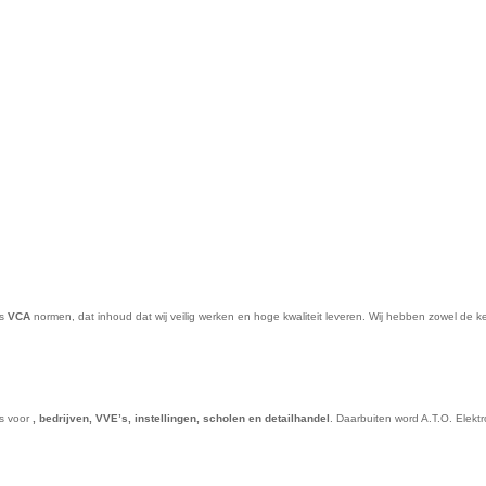
ns
VCA
normen, dat inhoud dat wij veilig werken en hoge kwaliteit leveren. Wij hebben zowel de k
es voor
,
bedrijven, VVE’s, instellingen, scholen en detailhandel
. Daarbuiten word A.T.O. Elek