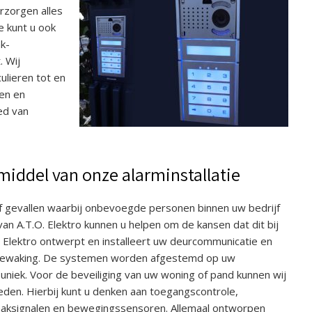
erzorgen alles
e kunt u ook
k-
. Wij
ulieren tot en
len en
ied van
middel van onze alarminstallatie
e of gevallen waarbij onbevoegde personen binnen uw bedrijf
van A.T.O. Elektro kunnen u helpen om de kansen dat dit bij
O. Elektro ontwerpt en installeert uw deurcommunicatie en
abewaking. De systemen worden afgestemd op uw
 uniek. Voor de beveiliging van uw woning of pand kunnen wij
eden. Hierbij kunt u denken aan toegangscontrole,
raaksignalen en bewegingssensoren. Allemaal ontworpen