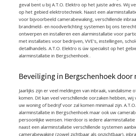
geval bent u bij A.T.O. Elektro op het juiste adres. Wij v
op het gebied elektrotechniek. Naast een alarminstallati
voor bijvoorbeeld camerabewaking, verschillende inbraa
brandmeld- en noodverlichting systemen bij ons terecht
ontwerpen en installeren een alarminstallatie voor partic
met installaties voor bedrijven, VVE’s, instellingen, scho
detailhandels. A.T.O. Elektro is úw specialist op het geb
alarminstallatie in Bergschenhoek .
Beveiliging in Bergschenhoek door 
Jaarlijks zijn er veel meldingen van inbraak, vandalism
komen. Dit kan veel verschillende oorzaken hebben, wij 
uw woning of bedrijf voor zal komen minimaal zijn. A.T.
alarminstallatie in Bergschenhoek maar ook uw camer
persoonlijke wensen. Hierdoor is iedere alarminstallatie
naast een alarminstallatie verschillende systemen aanbi
camerabewaking (zowel zichtbaar als onzichtbaar), inb