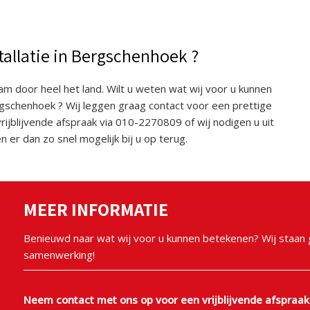
tallatie in Bergschenhoek ?
aam door heel het land. Wilt u weten wat wij voor u kunnen
rgschenhoek ? Wij leggen graag contact voor een prettige
jblijvende afspraak via 010-2270809 of wij nodigen u uit
n er dan zo snel mogelijk bij u op terug.
MEER INFORMATIE
Benieuwd naar wat wij voor u kunnen betekenen? Wij staan g
samenwerking!
Neem contact met ons op voor een vrijblijvende afspraak