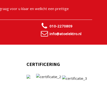
raag voor u klaar en wellicht een prettige
010-2270809
info@atoelektro.nl
CERTIFICERING