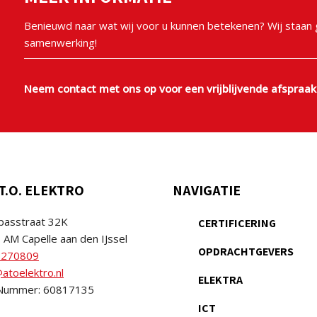
Benieuwd naar wat wij voor u kunnen betekenen? Wij staan g
samenwerking!
Neem contact met ons op voor een vrijblijvende afspraak
T.O. ELEKTRO
NAVIGATIE
asstraat 32K
CERTIFICERING
 AM Capelle aan den IJssel
OPDRACHTGEVERS
2270809
atoelektro.nl
ELEKTRA
Nummer: 60817135
ICT