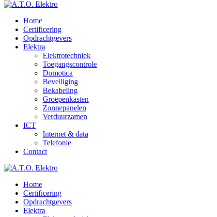
Home
Certificering
Opdrachtgevers
Elektra
Elektrotechniek
Toegangscontrole
Domotica
Beveiliging
Bekabeling
Groepenkasten
Zonnepanelen
Verduurzamen
ICT
Internet & data
Telefonie
Contact
Home
Certificering
Opdrachtgevers
Elektra