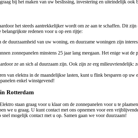
 graag bij het maken van uw beslissing, investering en uiteindelijk ook
ardoor het steeds aantrekkelijker wordt om ze aan te schaffen. Dit zijn
belangrijkste redenen voor u op een rijtje:
 de duurzaamheid van uw woning, en duurzame woningen zijn interessa
unnen zonnepanelen minstens 25 jaar lang meegaan. Het enige wat de p
aardoor ze an sich al duurzaam zijn. Ook zijn ze erg milieuvriendelij
en van elektra in de maandelijkse lasten, kunt u flink besparen op uw 
nepanelen enkel winstgevend!
n in Rotterdam
ektro staan graag voor u klaar om de zonnepanelen voor u te plaatsen 
lpen we u graag. U kunt contact met ons opnemen voor een vrijblijvend
o snel mogelijk contact met u op. Samen gaan we voor duurzaam!