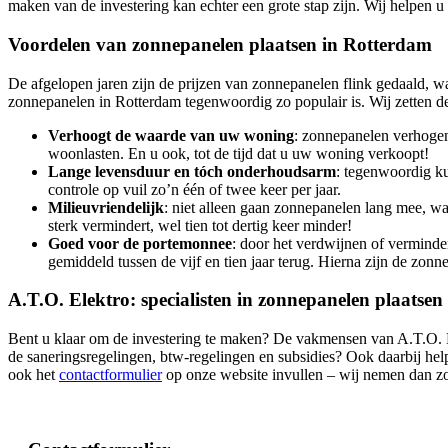
maken van de investering kan echter een grote stap zijn. Wij helpen u
Voordelen van zonnepanelen plaatsen in Rotterdam
De afgelopen jaren zijn de prijzen van zonnepanelen flink gedaald, wa
zonnepanelen in Rotterdam tegenwoordig zo populair is. Wij zetten de 
Verhoogt de waarde van uw woning
: zonnepanelen verhogen
woonlasten. En u ook, tot de tijd dat u uw woning verkoopt!
Lange levensduur en tóch onderhoudsarm
: tegenwoordig k
controle op vuil zo’n één of twee keer per jaar.
Milieuvriendelijk
: niet alleen gaan zonnepanelen lang mee, w
sterk vermindert, wel tien tot dertig keer minder!
Goed voor de portemonnee
: door het verdwijnen of verminder
gemiddeld tussen de vijf en tien jaar terug. Hierna zijn de zon
A.T.O. Elektro: specialisten in zonnepanelen plaatse
Bent u klaar om de investering te maken? De vakmensen van A.T.O. El
de saneringsregelingen, btw-regelingen en subsidies? Ook daarbij he
ook het
contactformulier
op onze website invullen – wij nemen dan z